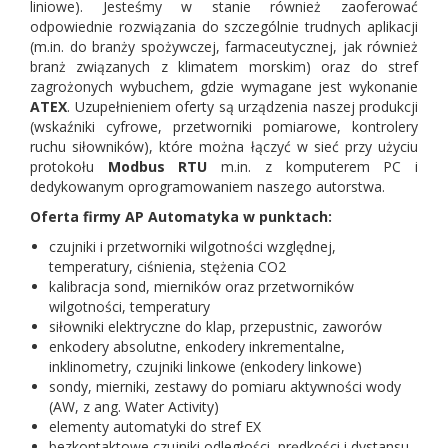
liniowe). Jesteśmy w stanie również zaoferować
odpowiednie rozwiązania do szczególnie trudnych aplikacji
(m.in. do branży spożywczej, farmaceutycznej, jak również
branż związanych z klimatem morskim) oraz do stref
zagrożonych wybuchem, gdzie wymagane jest wykonanie
ATEX
. Uzupełnieniem oferty są urządzenia naszej produkcji
(wskaźniki cyfrowe, przetworniki pomiarowe, kontrolery
ruchu siłowników), które można łączyć w sieć przy użyciu
protokołu
Modbus RTU
m.in. z komputerem PC i
dedykowanym oprogramowaniem naszego autorstwa.
Oferta firmy AP Automatyka w punktach:
czujniki i przetworniki wilgotności względnej,
temperatury, ciśnienia, stężenia CO2
kalibracja sond, mierników oraz przetworników
wilgotności, temperatury
siłowniki elektryczne do klap, przepustnic, zaworów
enkodery absolutne, enkodery inkrementalne,
inklinometry, czujniki linkowe (enkodery linkowe)
sondy, mierniki, zestawy do pomiaru aktywności wody
(AW, z ang. Water Activity)
elementy automatyki do stref EX
bezkontaktowe czujniki odległości, prędkości i dystansu