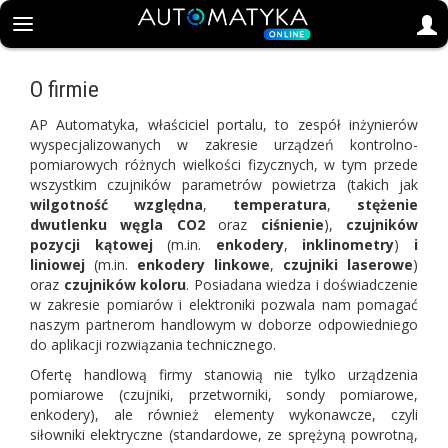
O firmie
AP Automatyka, właściciel portalu, to zespół inżynierów
wyspecjalizowanych w zakresie urządzeń kontrolno-
pomiarowych różnych wielkości fizycznych, w tym przede
wszystkim czujników parametrów powietrza (takich jak
wilgotność względna
,
temperatura
,
stężenie
dwutlenku
węgla
CO2
oraz
ciśnienie
),
czujników
pozycji kątowej
(m.in.
enkodery
,
inklinometry
)
i
liniowej
(m.in.
enkodery linkowe
,
czujniki laserowe
)
oraz
czujników koloru
. Posiadana wiedza i doświadczenie
w zakresie pomiarów i elektroniki pozwala nam pomagać
naszym partnerom handlowym w doborze odpowiedniego
do aplikacji rozwiązania technicznego.
Ofertę handlową firmy stanowią nie tylko urządzenia
pomiarowe (czujniki, przetworniki, sondy pomiarowe,
enkodery), ale również elementy wykonawcze, czyli
siłowniki elektryczne (standardowe, ze sprężyną powrotną,